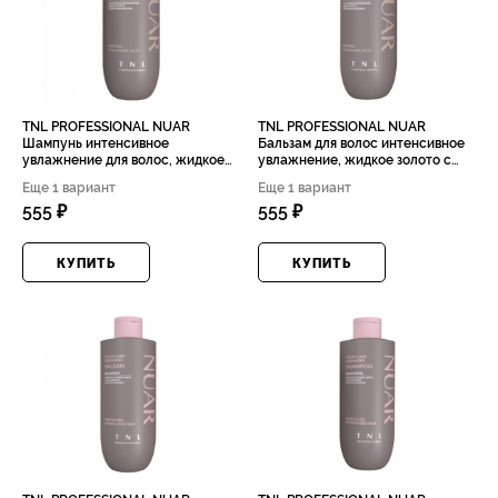
TNL PROFESSIONAL NUAR
TNL PROFESSIONAL NUAR
Шампунь интенсивное
Бальзам для волос интенсивное
увлажнение для волос, жидкое
увлажнение, жидкое золото с
золото с аргановым маслом,
аргановым маслом, пептидами и
Еще 1 вариант
Еще 1 вариант
пептидами и гиалуроновой
гиалуроновой кислотой, 400мл
555 ₽
555 ₽
кислотой, 400мл
КУПИТЬ
КУПИТЬ