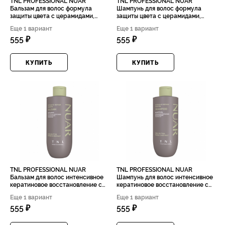
TNL PROFESSIONAL NUAR
TNL PROFESSIONAL NUAR
Бальзам для волос формула
Шампунь для волос формула
защиты цвета с церамидами,
защиты цвета с церамидами,
гидролизованным шелком и
гидролизованным шелком и
Еще 1 вариант
Еще 1 вариант
маслом марулы, 400мл
маслом марулы, 400мл
555 ₽
555 ₽
КУПИТЬ
КУПИТЬ
TNL PROFESSIONAL NUAR
TNL PROFESSIONAL NUAR
Бальзам для волос интенсивное
Шампунь для волос интенсивное
кератиновое восстановление с
кератиновое восстановление с
маслом ши и экстрактом
маслом ши и экстрактом
Еще 1 вариант
Еще 1 вариант
конского каштана,, 400мл
конского каштана, 400мл
555 ₽
555 ₽