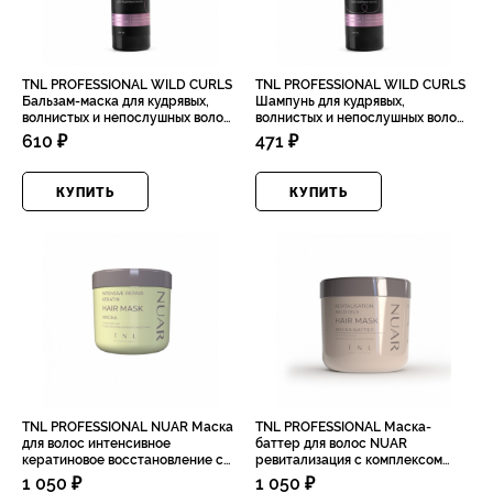
TNL PROFESSIONAL WILD CURLS
TNL PROFESSIONAL WILD CURLS
Бальзам-маска для кудрявых,
Шампунь для кудрявых,
волнистых и непослушных волос
волнистых и непослушных волос
с омолаживающим эффектом,
с протеинами шелка и маслом
610 ₽
471 ₽
400мл
авокадо, 400мл
КУПИТЬ
КУПИТЬ
TNL PROFESSIONAL NUAR Маска
TNL PROFESSIONAL Маска-
для волос интенсивное
баттер для волос NUAR
кератиновое восстановление с
ревитализация с комплексом
маслом ши и экстрактом
диких масел и пептидов, 300мл
1 050 ₽
1 050 ₽