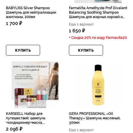
BABYLISS Silver Shampoo
FarmaVita Amethyste Prof Divalent
Шампунь для нейтрализации
Balancing Soothing Shampoo
желтизны, 200мл
Шампунь для жирных корней и
сухих кончиков, 250мл
1 700 ₽
Еще 1 вариант
1 650 ₽
+ Скидка 20% по коду
Farmavita20
КУПИТЬ
КУПИТЬ
KARSEELL Набор для
GERA PROFESSIONAL «Oil
путешествий: шампунь
Therapy» Шампунь масляный,
+кондиционер+маска,
300мл
70мл+70мл+100мл
2 096 ₽
Еще 1 вариант