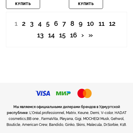
КУПИТЬ
КУПИТЬ
1
2
3
4
5
6
7
8
9
10
11
12
›
»
13
14
15
16
Мы являемся официальными дилерами брендов в Удмуртской
республике:
L'Oréal professionnel, Matrix, Keune, Demi, V-color, HADAT
cosmetics,BB one , FarmaVita, Pleyana, Gigi, MOCHEQI Musk, Gehwol,
Bouticle, American Crew, Bandido, Ginko, Skins, Malecula, Dr.Sorbie, K18.