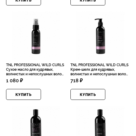
КУПИТЬ
КУПИТЬ
TNL PROFESSIONAL WILD CURLS
TNL PROFESSIONAL WILD CURLS
Сухое масло для кудрявых,
Крем-шелк для кудрявых,
волнистых и непослушных волос,
волнистых и непослушных волос
100мл
с ухаживающим
1 080 ₽
718 ₽
мультикомплексом, 250мл
КУПИТЬ
КУПИТЬ