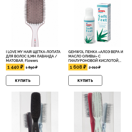
I LOVE MY HAIR ЩЕТКА-ЛОПАТА
GEHWOL ПЕНКА «АЛОЭ ВЕРА И
ДЛЯ ВОЛОС ILMH ЛАВАНДА /
МАСЛО ОЛИВЫ» С
МАТОВАЯ, Flowers
ГИАЛУРОНОВОЙ КИСЛОТОЙ,
125мл
1 440 ₽
1 608 ₽
1 890 ₽
2 010 ₽
КУПИТЬ
КУПИТЬ