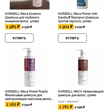
KARSEELL Maca Essence
KARSEELL Maca Power Anti-
Шампунь для глубокого
Dandruff Shampoo Шампунь
очищения волос, 500мл
против перхоти, 500мл
1 985 ₽
1 904 ₽
2 336 ₽
2 240 ₽
КУПИТЬ
КУПИТЬ
KARSEELL Maca Power Purple
KARSEELL MACA Увлажняющий
Фиолетовый шампунь для
шампунь для волос, 500мл
нейтрализации желтизны волос,
Еще 1 вариант
500мл
2 162 ₽
2 544 ₽
1 781 ₽
2 096 ₽