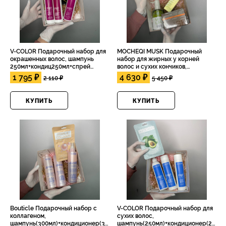
V-COLOR Подарочный набор для
MOCHEQI MUSK Подарочный
окрашенных волос, шампунь
набор для жирных у корней
250мл+кондиц250мл+спрей
волос и сухих кончиков,
250мл+подарочная коробка
шампунь(318мл)+маска(500мл)+масл
1 795 ₽
4 630 ₽
2 110 ₽
5 450 ₽
коробка +тканевая маска
КУПИТЬ
КУПИТЬ
Bouticle Подарочный набор с
V-COLOR Подарочный набор для
коллагеном,
сухих волос,
шампунь(300мл)+кондиционер(300мл)+двухфазный
шампунь(250мл)+кондиционер(250мл