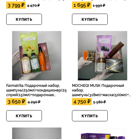
спрей(250мл)+подарочная
коробка+тканевая маска
3 799 ₽
1 695 ₽
4 470 ₽
1 990 ₽
коробка+тканевая маска
КУПИТЬ
КУПИТЬ
FarmaVita Подарочный набор,
MOCHEQI MUSK Подарочный
шампунь(250мл)+кондиционер(250мл)+маска-
набор,
спрей(150мл)+подарочная
шампунь(318мл)+маска(500мл)+сыво
коробка+тканевая маска
коробка+тканевая маска
3 650 ₽
4 750 ₽
4 290 ₽
5 580 ₽
КУПИТЬ
КУПИТЬ