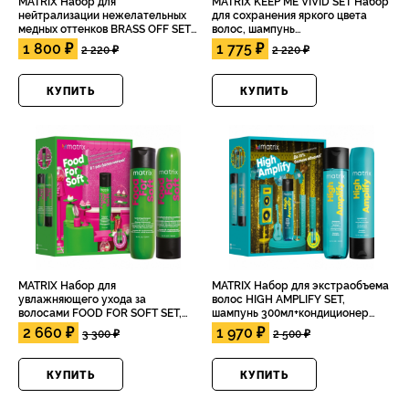
MATRIX Набор для
MATRIX KEEP ME VIVID SET Набор
нейтрализации нежелательных
для сохранения яркого цвета
медных оттенков BRASS OFF SET,
волос, шампунь
шампунь 300мл+кондиционер
300мл+кондиционер 300мл
1 800 ₽
1 775 ₽
2 220 ₽
2 220 ₽
300мл
КУПИТЬ
КУПИТЬ
MATRIX Набор для
MATRIX Набор для экстраобъема
увлажняющего ухода за
волос HIGH AMPLIFY SET,
волосами FOOD FOR SOFT SET,
шампунь 300мл+кондиционер
шампунь 300мл+кондиционер
300мл
2 660 ₽
1 970 ₽
3 300 ₽
2 500 ₽
300мл
КУПИТЬ
КУПИТЬ