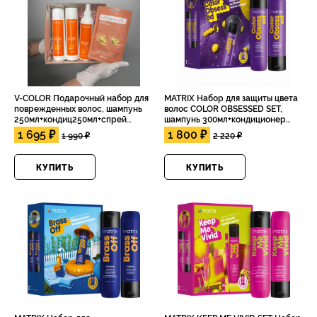
V-COLOR Подарочный набор для
MATRIX Набор для защиты цвета
поврежденных волос, шампунь
волос COLOR OBSESSED SET,
250мл+кондиц250мл+спрей
шампунь 300мл+кондиционер
250мл+тканевая маска в
300мл
1 695 ₽
1 800 ₽
1 990 ₽
2 220 ₽
подарок+коробка
КУПИТЬ
КУПИТЬ