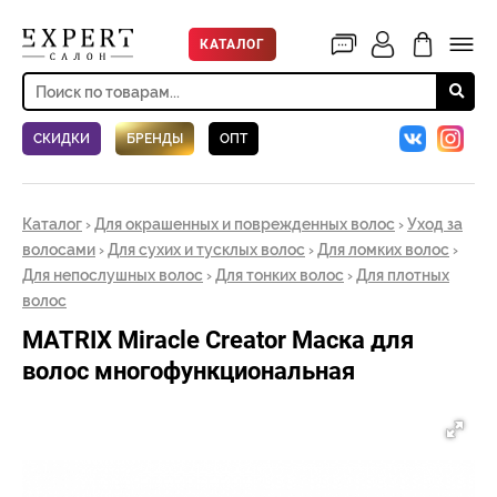
КАТАЛОГ
СКИДКИ
БРЕНДЫ
ОПТ
Каталог
›
Для окрашенных и поврежденных волос
›
Уход за
волосами
›
Для сухих и тусклых волос
›
Для ломких волос
›
Для непослушных волос
›
Для тонких волос
›
Для плотных
волос
MATRIX Miracle Creator Маска для
волос многофункциональная